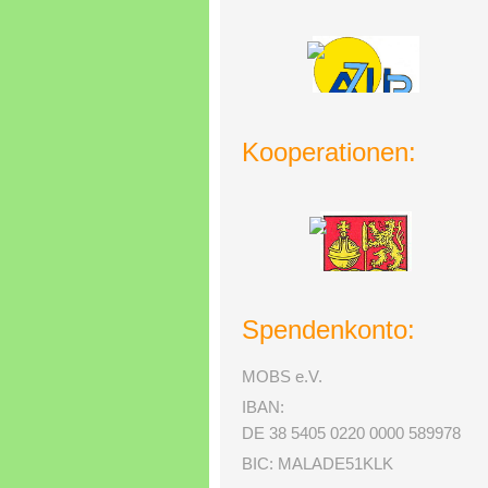
Kooperationen:
Spendenkonto:
MOBS e.V.
IBAN:
DE 38 5405 0220 0000 589978
BIC: MALADE51KLK